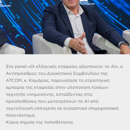
Στο panel «Οι ελληνικές εταιρείες αξιοποιούν το AI», ο
Αντιπρόεδρος του Διοικητικού Συμβουλίου της
ATCOM,
κ. Καμάρας
, παρουσίασε τη στρατηγική
εμπειρία της εταιρείας στην υλοποίηση λύσεων
τεχνητής νοημοσύνης, εστιάζοντας στις
προϋποθέσεις που μετατρέπουν το AI από
τεχνολογική υπόσχεση σε ουσιαστικό επιχειρησιακό
πλεονέκτημα.
Κύρια σημεία της τοποθέτησης