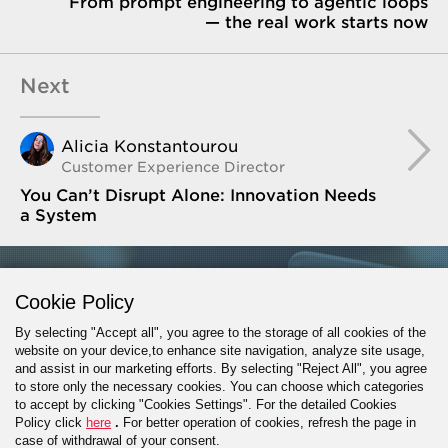
From prompt engineering to agentic loops
— the real work starts now
Next
Alicia Konstantourou
Customer Experience Director
You Can’t Disrupt Alone: Innovation Needs
a System
GET IN TOUCH
Cookie Policy
By selecting "Accept all", you agree to the storage of all cookies of the
website on your device,to enhance site navigation, analyze site usage,
and assist in our marketing efforts. By selecting "Reject All", you agree
PROJECT INQUIRY
to store only the necessary cookies. You can choose which categories
to accept by clicking "Cookies Settings". For the detailed Cookies
Policy click
here
.
For better operation of cookies, refresh the page in
case of withdrawal of your consent.