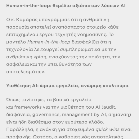
Human-in-the-loop: θεμέλιο αξιόπιστων λύσεων AI
Ο κ. Καμάρας υπογράμμισε ότι η ανθρώπινη
παρουσία αποτελεί αναπόσπαστο στοιχείο κάθε
επιτυχημένου έργου τεχνητής νοημοσύνης. Το
μοντέλο
Human-in-the-loop
διασφαλίζει ότι η
τεχνολογία λειτουργεί συμπληρωματικά με την
ανθρώπινη κρίση, ενισχύοντας την ποιότητα, την
ασφάλεια και την υπευθυνότητα των
αποτελεσμάτων.
Υιοθέτηση AI: ώριμα εργαλεία, ανώριμη κουλτούρα
Όπως τονίστηκε, τα βασικά εργαλεία
και frameworks για την υιοθέτηση του AI (audit,
διαφάνεια, governance, management by AI, σήμανση)
είναι ήδη διαθέσιμα στον ευρύτερο κλάδο.
Παράλληλα, η ανάγκη για στοχευμένα
quick wins
είναι
προφανής. Ωστόσο, ο καθοριστικός ανασταλτικός