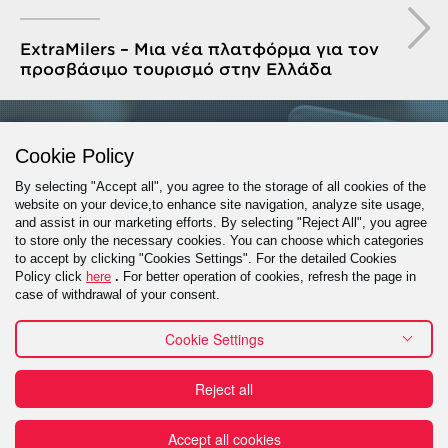
ExtraMilers – Μια νέα πλατφόρμα για τον
προσβάσιμο τουρισμό στην Ελλάδα
GET IN TOUCH
Cookie Policy
By selecting "Accept all", you agree to the storage of all cookies of the
website on your device,to enhance site navigation, analyze site usage,
and assist in our marketing efforts. By selecting "Reject All", you agree
PROJECT INQUIRY
to store only the necessary cookies. You can choose which categories
to accept by clicking "Cookies Settings". For the detailed Cookies
Policy click
here
.
For better operation of cookies, refresh the page in
case of withdrawal of your consent.
Cookie Settings
Contact
Reject all
Πράξη για τις Ψηφιακές Υπηρεσίες (DSA) - Εκθέσεις
Διαφάνειας
Reporting a misconduct
Financial
Terms of use
Accept all cookies