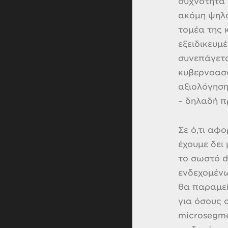
συχνότητα 
ακόμη ψηλά
τομέα της 
εξειδικευμ
συνεπάγετα
κυβερνοασφ
αξιολόγηση
– δηλαδή πρ
Σε ό,τι αφ
έχουμε δει
το σωστό d
ενδεχομένω
θα παραμεί
για όσους 
microsegme