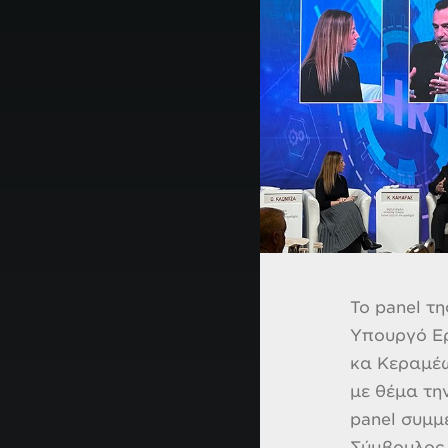
Το panel τ
Υπουργό Ερ
κα Κεραμέω
με θέμα τη
panel συμμ
Σύμβουλος 