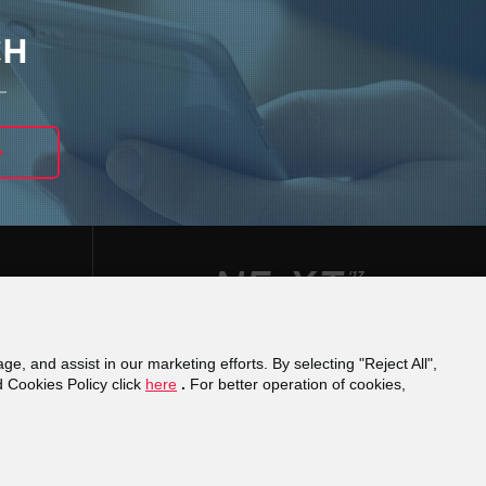
CH
ge, and assist in our marketing efforts. By selecting "Reject All",
φάνειας
Reporting a misconduct
Financial
d Cookies Policy click
here
.
For better operation of cookies,
cy
Domain Registration