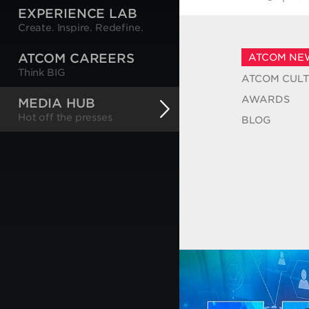
EXPERIENCE LAB
Create. Inspire. Redefine.
ATCOM CAREERS
ATCOM NE
Think BIG
ATCOM CUL
AWARDS
MEDIA HUB
Hot off the presses
BLOG