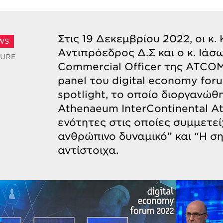
Στις 19 Δεκεμβρίου 2022, οι κ
WS
Αντιπρόεδρος Δ.Σ και ο κ. Ιά
TURE
Commercial Officer της ATCOM
panel του digital economy foru
spotlight, το οποίο διοργανώ
Athenaeum InterContinental At
ενότητες στις οποίες συμμετεί
ανθρώπινο δυναμικό” και “Η 
αντίστοιχα.