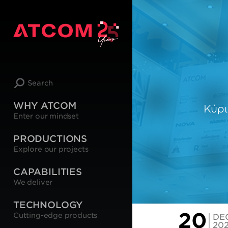
Search
WHY ATCOM
Κύρι
Enter our mindset
PRODUCTIONS
Explore our projects
CAPABILITIES
We deliver
TECHNOLOGY
20
Cutting-edge products
DE
20