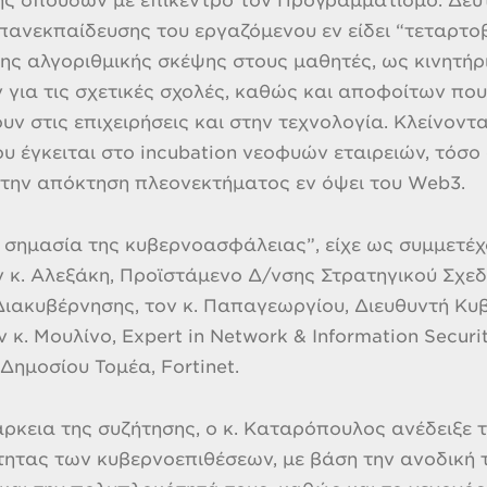
ς σπουδών με επίκεντρο τον Προγραμματισμό. Δεύτε
πανεκπαίδευσης του εργαζόμενου εν είδει “τεταρτοβ
ης αλγοριθμικής σκέψης στους μαθητές, ως κινητ
για τις σχετικές σχολές, καθώς και αποφοίτων που ε
υν στις επιχειρήσεις και στην τεχνολογία. Κλείνοντ
ου έγκειται στο incubation νεοφυών εταιρειών, τόσο
 την απόκτηση πλεονεκτήματος εν όψει του Web3.
Η σημασία της κυβερνοασφάλειας”, είχε ως συμμετέ
 κ. Αλεξάκη, Προϊστάμενο Δ/νσης Στρατηγικού Σχε
ιακυβέρνησης, τον κ. Παπαγεωργίου, Διευθυντή Κυ
 κ. Μουλίνο, Expert in Network & Information Securi
ημοσίου Τομέα, Fortinet.
άρκεια της συζήτησης, ο κ. Καταρόπουλος ανέδειξε
τητας των κυβερνοεπιθέσεων, με βάση την ανοδική τ