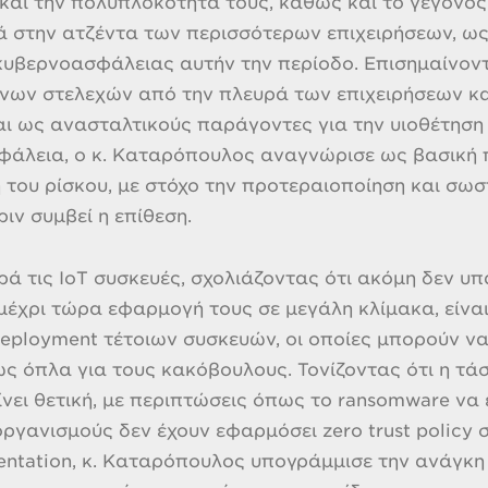
και την πολυπλοκότητά τους, καθώς και το γεγονός 
 στην ατζέντα των περισσότερων επιχειρήσεων, ως
κυβερνοασφάλειας αυτήν την περίοδο. Επισημαίνον
ένων στελεχών από την πλευρά των επιχειρήσεων κ
ι ως ανασταλτικούς παράγοντες για την υιοθέτηση
άλεια, ο κ. Καταρόπουλος αναγνώρισε ως βασική πρ
 του ρίσκου, με στόχο την προτεραιοποίηση και σωσ
ιν συμβεί η επίθεση.
ορά τις IoT συσκευές, σχολιάζοντας ότι ακόμη δεν 
 μέχρι τώρα εφαρμογή τους σε μεγάλη κλίμακα, είνα
eployment τέτοιων συσκευών, οι οποίες μπορούν ν
ς όπλα για τους κακόβουλους. Τονίζοντας ότι η τά
νει θετική, με περιπτώσεις όπως το ransomware να 
οργανισμούς δεν έχουν εφαρμόσει zero trust policy 
ntation, κ. Καταρόπουλος υπογράμμισε την ανάγκη 