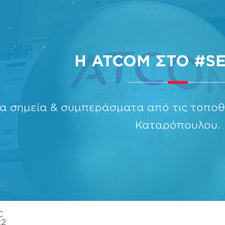
Η ATCOM ΣΤΟ #S
α σημεία & συμπεράσματα από τις τοποθε
Καταρόπουλου.
C
22