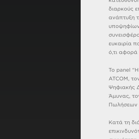
κατεύθυνση
διαρκούς ε
ανάπτυξη τ
υποψηφίων 
συνεισφέρο
ευκαιρία π
ό,τι αφορά
Το panel “
ATCOM, τον
Ψηφιακής Δ
Άμυνας, τον
Πωλήσεων Δ
Κατά τη δι
επικινδυνό