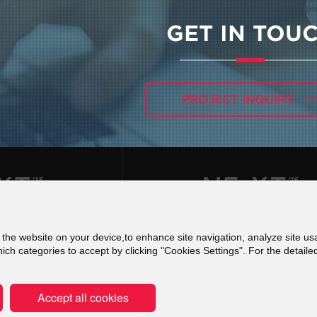
GET IN TOU
PROJECT INQUIRY
f the website on your device,to enhance site navigation, analyze site usa
 για τις Ψηφιακές Υπηρεσίες (DSA) - Εκθέσεις Δια
h categories to accept by clicking "Cookies Settings". For the detaile
Terms of use
Privacy Policy
Cookies Poli
Accept all cookies