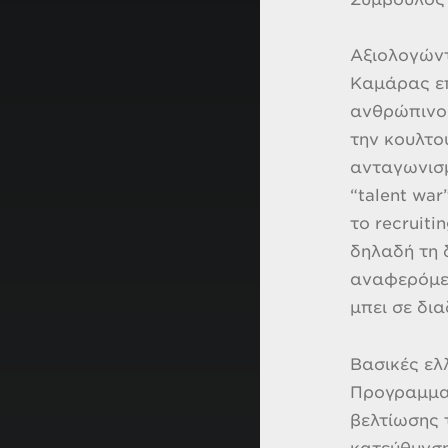
Αξιολογώντ
Καμάρας επ
ανθρώπινου
την κουλτο
ανταγωνισμ
“talent wa
το recruiti
δηλαδή τη 
αναφερόμεν
μπει σε δι
Βασικές ελ
Προγραμματ
βελτίωσης 